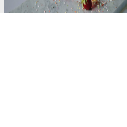
Compétences techniques et artistiques d’un
photographe culinaire
Bien qu’il soit possible de prendre des photos de qualité
avec les smartphones modernes, la vérité est que rien ne
peut remplacer l’œil avisé d’un professionnel et son matériel
adapté. Un
photographe culinaire
dispose non seulement
des compétences nécessaires pour réaliser des prises de
vues parfaites, mais aussi d’une sensibilité artistique qui
permettra à vos plats de se démarquer.
Maîtrise des éclairages et des mises en scène