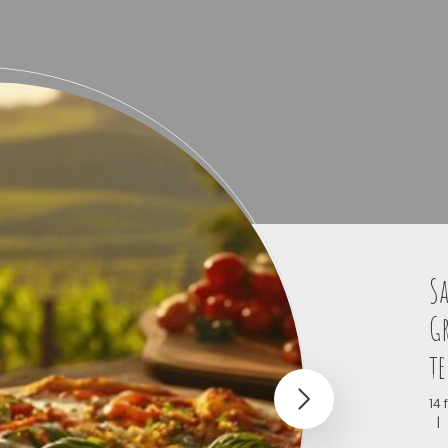
Sa
G
te
14 
|