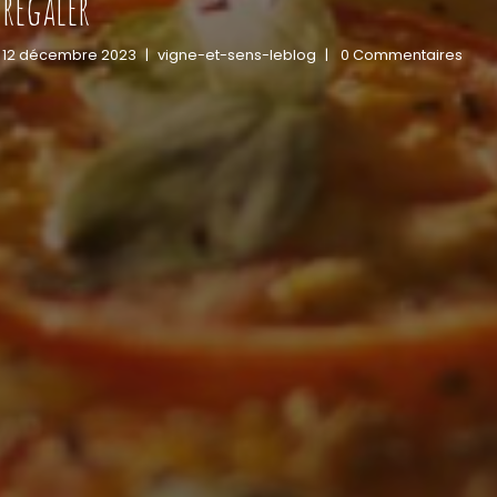
regaler
12 décembre 2023
|
vigne-et-sens-leblog
|
0 Commentaires